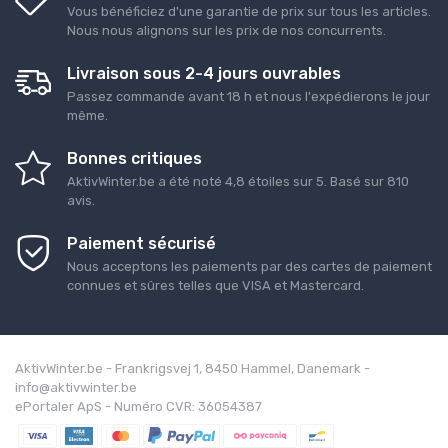
Vous bénéficiez d'une garantie de prix sur tous les articles.
Nous nous alignons sur les prix de nos concurrents.
Livraison sous 2-4 jours ouvrables
Passez commande avant 18 h et nous l'expédierons le jour
même.
Bonnes critiques
AktivWinter.be
a été noté
4,8
étoiles sur
5
. Basé sur
810
avis.
Paiement sécurisé
Nous acceptons les paiements par des cartes de paiement
connues et sûres telles que VISA et Mastercard.
AktivWinter.be - Frankrigsvej 1, 8450 Hammel, Danemark -
info@aktivwinter.be
ePortaler ApS - Numéro CVR: 36054387